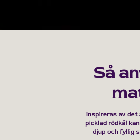
Så an
mat
Inspireras av det
picklad rödkål kan
djup och fyllig