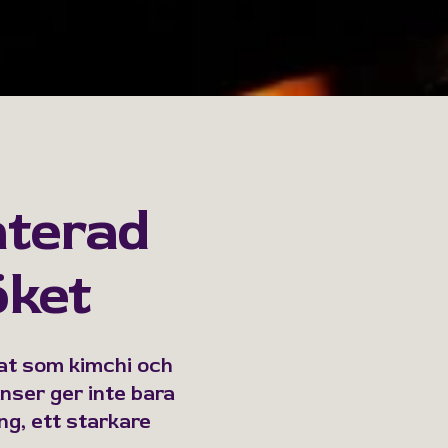
nterad
öket
mat som kimchi och
enser ger inte bara
ng, ett starkare