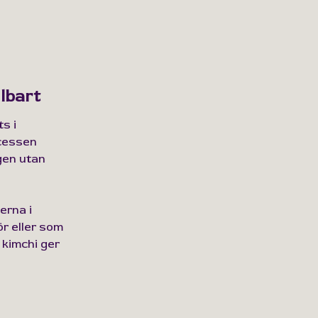
lbart
s i
ocessen
gen utan
erna i
r eller som
 kimchi ger