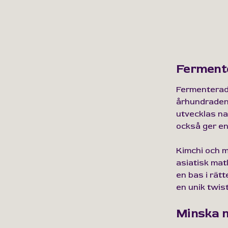
Fermente
Fermenterad 
århundraden
utvecklas na
också ger en
Kimchi och m
asiatisk mat
en bas i rätt
en unik twist
Minska m