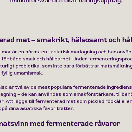
immunförsvar och ökat näringsupptag.
rad mat – smakrikt, hälsosamt och hål
mat är en hörnsten i asiatisk matlagning och har använt
 för både smak och hållbarhet. Under fermenteringspr
turligt probiotika, som inte bara förbättrar matsmältnin
 fyllig umamismak.
iso är två av de mest populära fermenterade ingrediens
lagning – de kan användas som smakförstärkare, tillbehö
er. Att lägga till fermenterad mat som picklad rödkål eller
 på dina asiatiska favoriträtter.
atsvinn med fermenterade råvaror